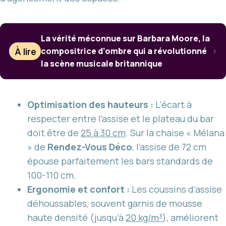
La vérité méconnue sur Barbara Moore, la
À lire
compositrice d’ombre qui a révolutionné
la scène musicale britannique
Optimisation des hauteurs :
L’écart à
respecter entre l’assise et le plateau du bar
doit être de
25 à 30 cm
. Sur la chaise « Mélana
» de
Rendez-Vous Déco
, l’assise de 72 cm
épouse parfaitement les bars standards de
100-110 cm.
Ergonomie et confort :
Les coussins d’assise
déhoussables, souvent garnis de mousse
haute densité (jusqu’à
20 kg/m³
), améliorent