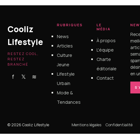
16 juin 2026
RUBRIQUES
LE
NEW
Cooliz
MÉDIA
Rece
News
Lifestyle
À propos
meil
Articles
arti
L'équipe
RESTEZ COOL,
sema
Culture
Charte
RESTEZ
spam
Jeune
BRANCHÉ
dési
éditoriale
Lifestyle
en un
f
𝕏
≋
Contact
Urbain
S
Mode &
Tendances
© 2026 Cooliz Lifestyle
Mentions légales
Confidentialité