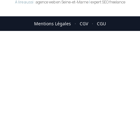
A lire aussi :
agence web en Seine-et-Marne
|
expert SEO freelance
Mentions Légales
·
CGV
·
CGU