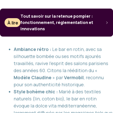
Tout savoir sur la retenue pompier :
À lire
fonctionnement, réglementation et
innovations
Ambiance rétro :
Le bar en rotin, avec sa
silhouette bombée ou ses motifs ajourés
travaillés, ravive l’esprit des salons parisiens
des années 60. Citons la réédition du «
Modèle Claudine
» par
Vermobil
, reconnu
pour son authenticité historique.
Style bohème chic :
Marié à des textiles
naturels (lin, coton bio), le bar en rotin
évoque la dolce vita méditerranéenne,
largement diffusée par les magazines tels que