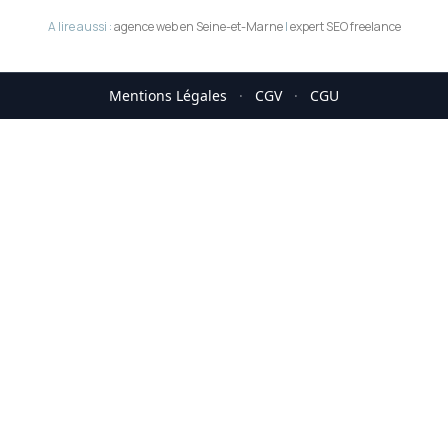
A lire aussi :
agence web en Seine-et-Marne
|
expert SEO freelance
Mentions Légales
·
CGV
·
CGU