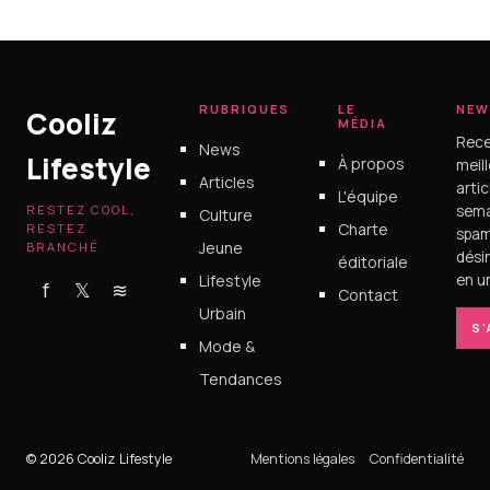
RUBRIQUES
LE
NEW
Cooliz
MÉDIA
Rece
News
Lifestyle
À propos
meil
Articles
arti
L'équipe
RESTEZ COOL,
sema
Culture
Charte
RESTEZ
spam
Jeune
BRANCHÉ
dési
éditoriale
Lifestyle
en un
f
𝕏
≋
Contact
Urbain
S
Mode &
Tendances
© 2026 Cooliz Lifestyle
Mentions légales
Confidentialité