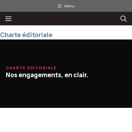
Aller
Menu
au
Menu
contenu
Charte éditoriale
CHARTE ÉDITORIALE
Nos engagements, en clair.