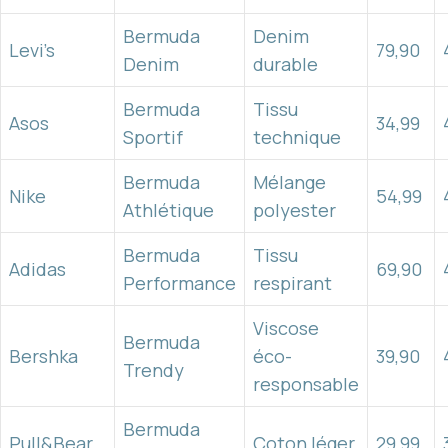
Bermuda
Denim
Levi’s
79,90
Denim
durable
Bermuda
Tissu
Asos
34,99
Sportif
technique
Bermuda
Mélange
Nike
54,99
Athlétique
polyester
Bermuda
Tissu
Adidas
69,90
Performance
respirant
Viscose
Bermuda
Bershka
éco-
39,90
Trendy
responsable
Bermuda
Pull&Bear
Coton léger
29,99