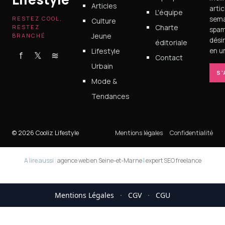
Articles
arti
L'équipe
RESTEZ COOL,
sema
Culture
Charte
RESTEZ
spam
Jeune
BRANCHÉ
dési
éditoriale
Lifestyle
en un
f
𝕏
≋
Contact
Urbain
S
Mode &
Tendances
© 2026 Cooliz Lifestyle
Mentions légales
Confidentialité
A lire aussi :
agence web en Seine-et-Marne
|
expert SEO freelance
Mentions Légales
·
CGV
·
CGU