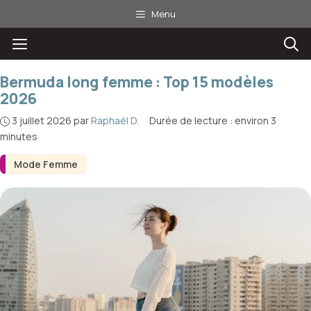
Aller
Menu
au
Menu
contenu
Bermuda long femme : Top 15 modèles
2026
3 juillet 2026
par
Raphaël D.
·
Durée de lecture : environ 3
minutes
Mode Femme