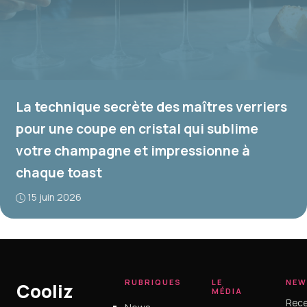
La technique secrète des maîtres verriers
pour une coupe en cristal qui sublime
votre champagne et impressionne à
chaque toast
15 juin 2026
RUBRIQUES
LE
NEW
Cooliz
MÉDIA
Rece