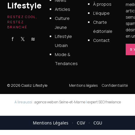
News
Lifestyle
À propos
meil
Articles
arti
L'équipe
RESTEZ COOL,
sema
Culture
Charte
RESTEZ
spam
Jeune
BRANCHÉ
dési
éditoriale
Lifestyle
en un
f
𝕏
≋
Contact
Urbain
S
Mode &
Tendances
© 2026 Cooliz Lifestyle
Mentions légales
Confidentialité
A lire aussi :
agence web en Seine-et-Marne
|
expert SEO freelance
Mentions Légales
·
CGV
·
CGU