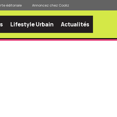
te éditoriale
Annoncez chez Cooliz
s
Lifestyle Urbain
Actualités