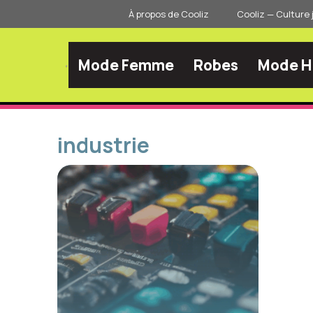
Aller
À propos de Cooliz
Cooliz — Culture 
au
contenu
Mode Femme
Robes
Mode 
industrie