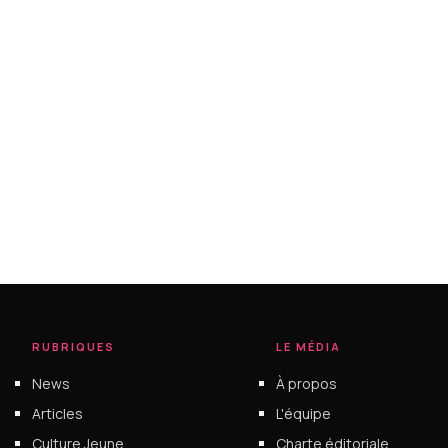
RUBRIQUES
LE MÉDIA
News
À propos
Articles
L'équipe
Culture Jeune
Charte éditoriale