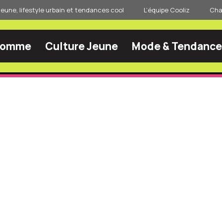
jeune, lifestyle urbain et tendances cool
L’équipe Cooliz
Char
Homme
Culture Jeune
Mode & Tendance