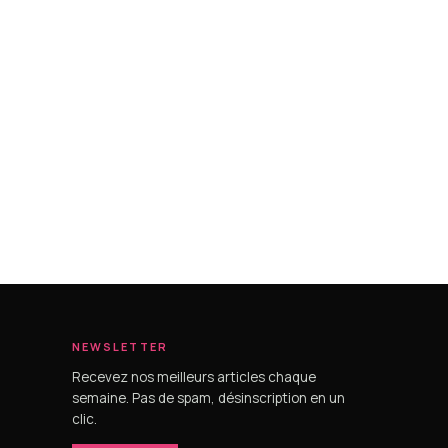
NEWSLETTER
Recevez nos meilleurs articles chaque
semaine. Pas de spam, désinscription en un
clic.