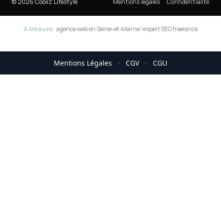
© 2026 Cooliz Lifestyle
Mentions légales
Confidentialité
A lire aussi :
agence web en Seine-et-Marne
|
expert SEO freelance
Mentions Légales
·
CGV
·
CGU