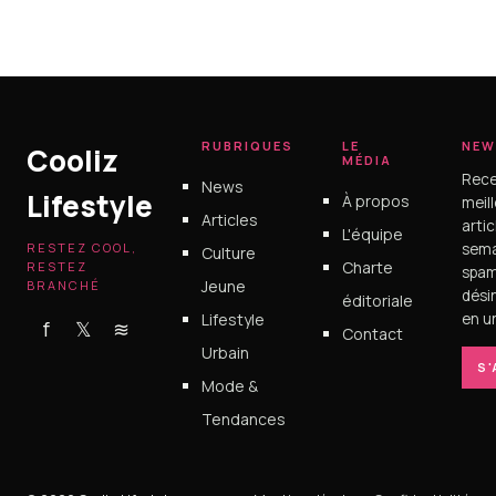
RUBRIQUES
LE
NEW
Cooliz
MÉDIA
Rece
News
Lifestyle
À propos
meil
Articles
arti
L'équipe
RESTEZ COOL,
sema
Culture
Charte
RESTEZ
spam
Jeune
BRANCHÉ
dési
éditoriale
Lifestyle
en un
f
𝕏
≋
Contact
Urbain
S
Mode &
Tendances