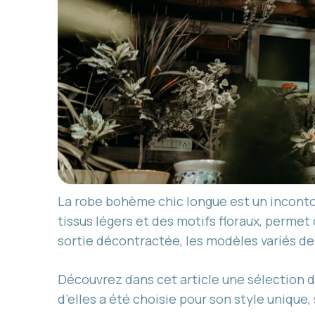
La robe bohème chic longue est un incontou
tissus légers et des motifs floraux, permet
sortie décontractée, les modèles variés de
Découvrez dans cet article une sélection 
d’elles a été choisie pour son style unique,