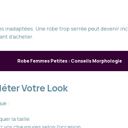
es inadaptées. Une robe trop serrée peut devenir inco
vant d’acheter.
Robe Femmes Petites : Conseils Morphologie
éter Votre Look
ue :
uer la taille.
z vos chaussures selon l’occasion.