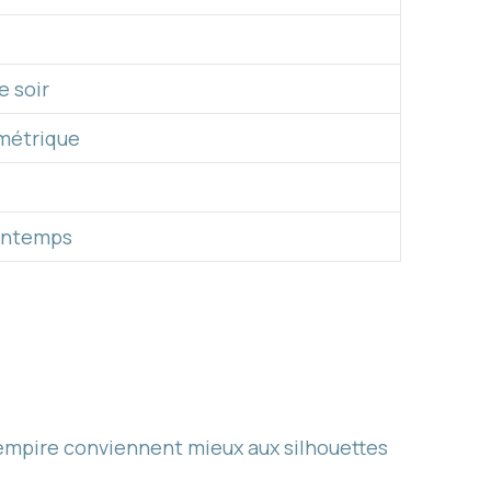
e soir
ymétrique
rintemps
 empire conviennent mieux aux silhouettes