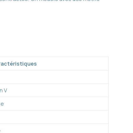
actéristiques
n V
de
e