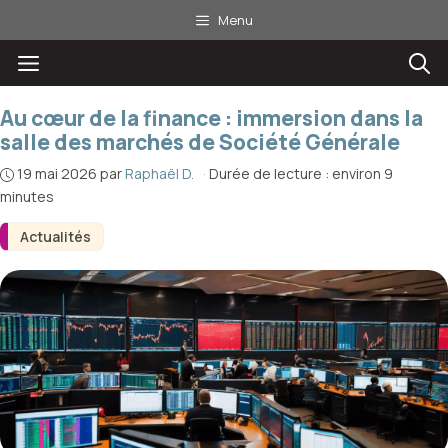
Aller
Menu
au
Menu
contenu
Au cœur de la finance : immersion dans la
salle des marchés de Société Générale
19 mai 2026
par
Raphaël D.
·
Durée de lecture : environ 9
minutes
Actualités