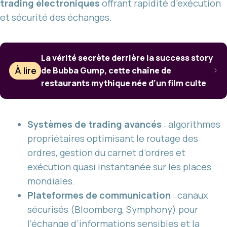
trading électroniques
offrant rapidité d’exécution
et sécurité des échanges.
La vérité secrète derrière la success story
À lire
de Bubba Gump, cette chaîne de
restaurants mythique née d’un film culte
Systèmes de trading avancés
: algorithmes
propriétaires optimisant le routage des
ordres, gestion du carnet d’ordres et
exécution quasi instantanée sur les places
mondiales.
Plateformes de communication
: canaux
sécurisés (Bloomberg, Symphony) pour
l’échange d’informations sensibles et la