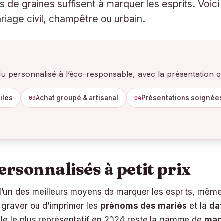
de graines suffisent à marquer les esprits. Voici
ariage civil, champêtre ou urbain.
 du personnalisé à l’éco-responsable, avec la présentation q
tiles
Achat groupé & artisanal
Présentations soignée
03
04
ersonnalisés à petit prix
’un des meilleurs moyens de marquer les esprits, même 
e graver ou d’imprimer les
prénoms des mariés
et la
da
ple le plus représentatif en 2024 reste la gamme de
mag