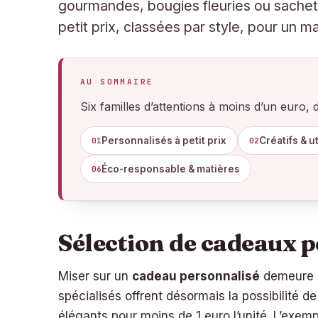
gourmandes, bougies fleuries ou sachets 
petit prix, classées par style, pour un m
AU SOMMAIRE
Six familles d’attentions à moins d’un euro,
Personnalisés à petit prix
Créatifs & u
01
02
Éco-responsable & matières
06
Sélection de cadeaux p
Miser sur un
cadeau personnalisé
demeure l
spécialisés offrent désormais la possibilité d
élégants pour moins de 1 euro l’unité. L’exem