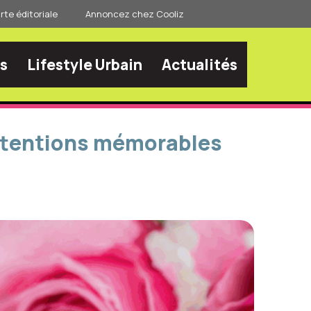
te éditoriale
Annoncez chez Cooliz
s
Lifestyle Urbain
Actualités
attentions mémorables