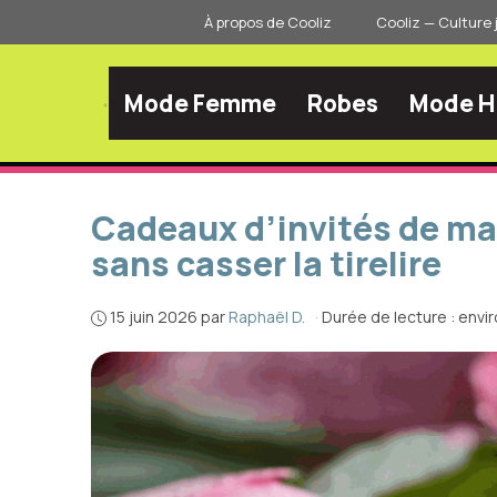
Aller
À propos de Cooliz
Cooliz — Culture 
au
contenu
Mode Femme
Robes
Mode 
Cadeaux d’invités de ma
sans casser la tirelire
15 juin 2026
par
Raphaël D.
·
Durée de lecture : envi