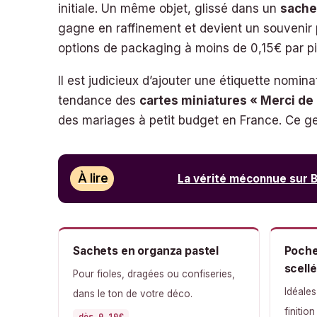
initiale. Un même objet, glissé dans un
sache
gagne en raffinement et devient un souvenir
options de packaging à moins de 0,15€ par p
Il est judicieux d’ajouter une étiquette nom
tendance des
cartes miniatures « Merci de
des mariages à petit budget en France. Ce g
À lire
La vérité méconnue sur B
Sachets en organza pastel
Poche
scell
Pour fioles, dragées ou confiseries,
Idéales
dans le ton de votre déco.
finition
dès 0,10€