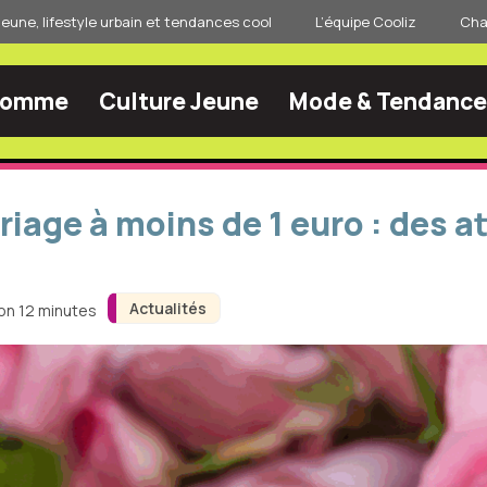
jeune, lifestyle urbain et tendances cool
L’équipe Cooliz
Char
Homme
Culture Jeune
Mode & Tendance
riage à moins de 1 euro : des 
Actualités
ron 12 minutes