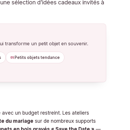
 une sélection d’idées cadeaux invités à
ui transforme un petit objet en souvenir.
s
Petits objets tendance
05
avec un budget restreint. Les ateliers
te du mariage
sur de nombreux supports
nets en bois gravés « Save the Date »
—