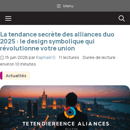
Aller
Menu
au
Menu
contenu
La tendance secrète des alliances duo
2025 : le design symbolique qui
révolutionne votre union
15 juin 2026
par
Raphaël D.
·
11 lectures
·
Durée de lecture :
environ 10 minutes
Actualités