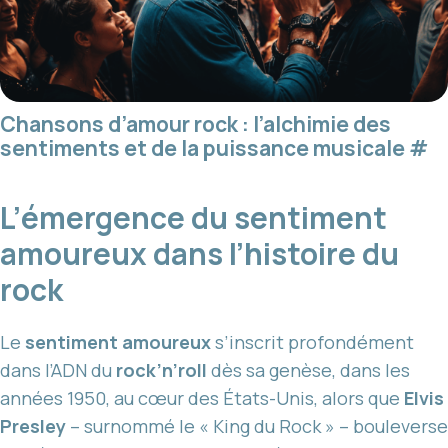
Chansons d’amour rock : l’alchimie des
sentiments et de la puissance musicale
#
L’émergence du sentiment
amoureux dans l’histoire du
rock
Le
sentiment amoureux
s’inscrit profondément
dans l’ADN du
rock’n’roll
dès sa genèse, dans les
années 1950, au cœur des États-Unis, alors que
Elvis
Presley
– surnommé le « King du Rock » – bouleverse