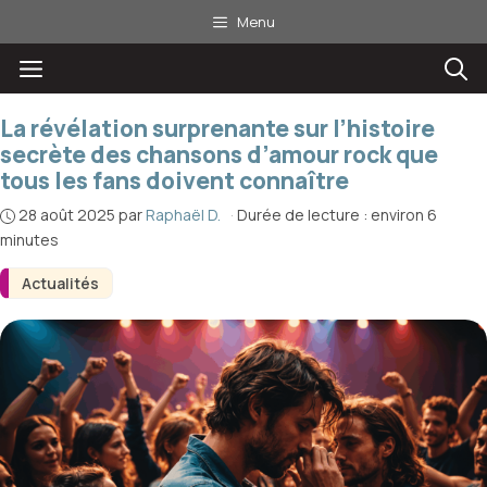
Aller
Menu
au
Menu
contenu
La révélation surprenante sur l’histoire
secrète des chansons d’amour rock que
tous les fans doivent connaître
28 août 2025
par
Raphaël D.
·
Durée de lecture : environ 6
minutes
Actualités