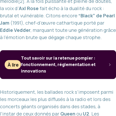
mélodie[2]. À la fois puissante et pleine de doutes,
la voix d’
Axl Rose
fait écho à la dualité du rock :
brutal et vulnérable. Citons encore
“Black” de Pearl
Jam
(1991), chef-d’œuvre cathartique porté par
Eddie Vedder
, marquant toute une génération grâce
à l’émotion brute que dégage chaque strophe.
Tout savoir sur la retenue pompier :
À lire
fonctionnement, réglementation et
innovations
Historiquement, les ballades rock s’imposent parmi
les morceaux les plus diffusés à la radio et lors des
concerts géants organisés dans des stades, à
l’instar de ceux donnés par
Queen
ou
U2
. Les