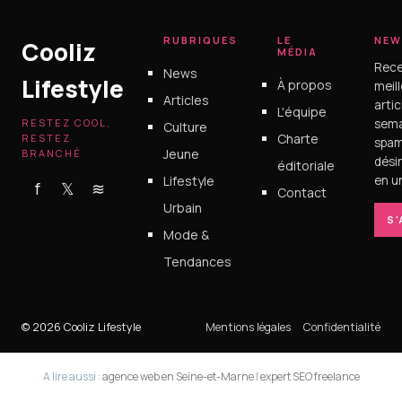
RUBRIQUES
LE
NEW
Cooliz
MÉDIA
Rece
News
Lifestyle
À propos
meil
Articles
arti
L'équipe
RESTEZ COOL,
sema
Culture
Charte
RESTEZ
spam
Jeune
BRANCHÉ
dési
éditoriale
Lifestyle
en un
f
𝕏
≋
Contact
Urbain
S
Mode &
Tendances
© 2026 Cooliz Lifestyle
Mentions légales
Confidentialité
A lire aussi :
agence web en Seine-et-Marne
|
expert SEO freelance