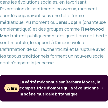
dans les évolutions sociales, en favorisant
l’expression de sentiments nouveaux, rarement
abordés auparavant sous une telle forme
médiatique. Au moment où
Janis Joplin
(chanteuse
emblématique) et des groupes comme
Fleetwood
Mac
traitent publiquement des questions de liberté
sentimentale, le rapport à l’amour évolue.
L’affirmation de soi, l’authenticité et la rupture avec
les tabous traditionnels forment un nouveau socle
dont s’empare la jeunesse.
La vérité méconnue sur Barbara Moore, la
À lire
compositrice d’ombre qui a révolutionné
la scène musicale britannique