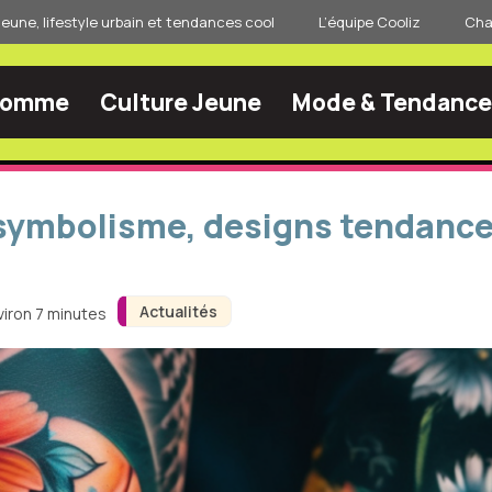
jeune, lifestyle urbain et tendances cool
L’équipe Cooliz
Char
Homme
Culture Jeune
Mode & Tendance
 symbolisme, designs tendance 
Actualités
viron 7 minutes