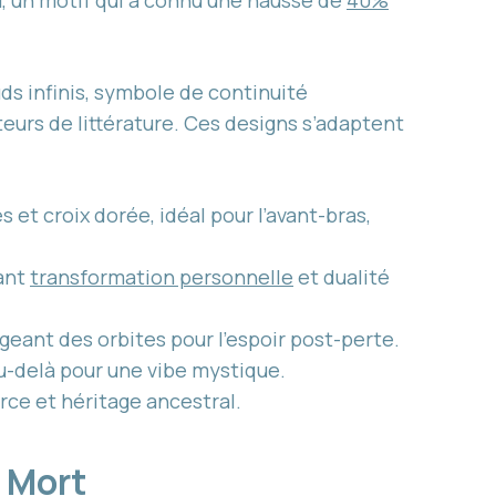
, un motif qui a connu une hausse de
40%
s infinis, symbole de continuité
teurs de littérature. Ces designs s’adaptent
 et croix dorée, idéal pour l’avant-bras,
sant
transformation personnelle
et dualité
rgeant des orbites pour l’espoir post-perte.
u-delà pour une vibe mystique.
rce et héritage ancestral.
e Mort