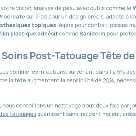
r votre vision, analyse de peau avec outils comme le
W
Procreate
sur iPad pour un design précis, adapté à v
sthesiques topiques
légers pour confort, passes mu
film plastique adhésif
comme
Saniderm
pour protec
t Soins Post-Tatouage Tête d
isques comme les infections, survenant dans
1 à 5% des
me la tête augmentent la sensibilité de
20%
, nécess
, nous conseillons un nettoyage doux deux fois par j
des tatouages
guérissent sans incident majeur, préser