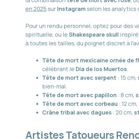
la combinaison
tête de mort avec rose
, o
en 2025
sur
Instagram
selon les analytics
Pour un rendu personnel, optez pour des 
spirituelle, ou le
Shakespeare skull
inspiré
à toutes les tailles, du poignet discret à l’
Tête de mort mexicaine ornée de f
célébrant le
Día de los Muertos
.
Tête de mort avec serpent
: 15 cm,
bien-mal.
Tête de mort avec papillon
: 8 cm,
s
Tête de mort avec corbeau
: 12 cm,
Crâne tribal avec dagues
: 20 cm,
s
Artistes Tatoueurs Ren