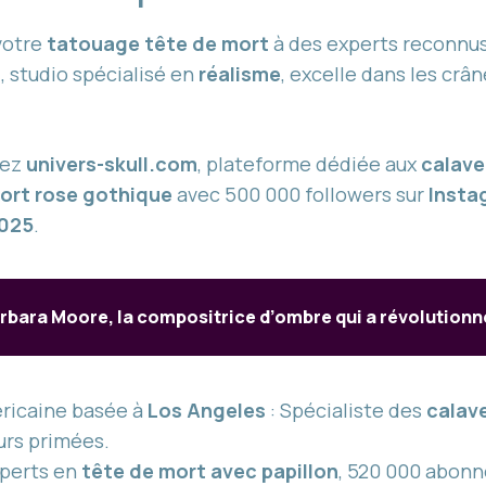
votre
tatouage tête de mort
à des experts reconnus 
s
, studio spécialisé en
réalisme
, excelle dans les crâ
rez
univers-skull.com
, plateforme dédiée aux
calave
ort rose gothique
avec 500 000 followers sur
Insta
2025
.
rbara Moore, la compositrice d’ombre qui a révolutionn
ricaine basée à
Los Angeles
: Spécialiste des
calav
urs primées.
xperts en
tête de mort avec papillon
, 520 000 abonn