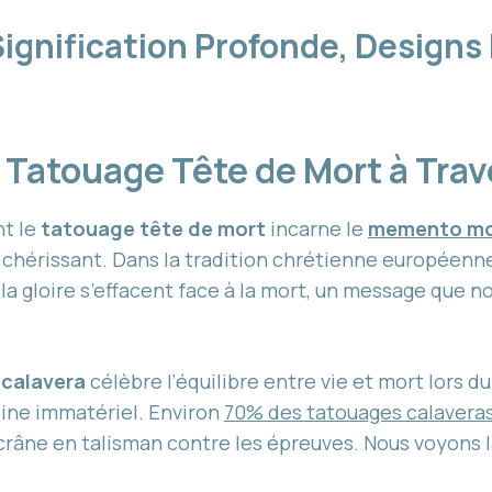
Signification Profonde, Design
Tatouage Tête de Mort à Trav
t le
tatouage tête de mort
incarne le
memento mo
 la chérissant. Dans la tradition chrétienne européenn
u la gloire s’effacent face à la mort, un message que
u
calavera
célèbre l’équilibre entre vie et mort lors d
ne immatériel. Environ
70% des tatouages calavera
 crâne en talisman contre les épreuves. Nous voyons l