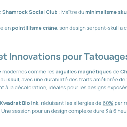
z
Shamrock Social Club
: Maître du
minimalisme skul
isé en
pointillisme crâne
, son design serpent-skull a 
et Innovations pour Tatouage
e
modernes comme les
aiguilles magnétiques
de
Ch
s du
skull
, avec une durabilité des traits améliorée de
t à la décoloration, idéales pour les designs exposés
Kwadrat Bio Ink
, réduisant les allergies de
60%
par r
. Une session pour un design complexe dure 3 à 6 heu