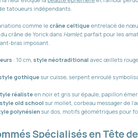
ù la fleur évoque la
beauté éphémère
et l’amour perdu
 de tatoueurs indépendants.
variations comme le
crâne celtique
entrelacé de nœud
 du crâne de Yorick dans
Hamlet
, parfait pour les ama
avant-bras imposant.
leurs
: 10 cm,
style néotraditional
avec œillets rouges
style gothique
sur cuisse, serpent enroulé symboli
tyle réaliste
en noir et gris sur épaule, papillon éme
style old school
sur mollet, corbeau messager de l’a
tyle polynésien
sur dos, motifs géométriques pour fo
ommés Spécialisés en Tête d