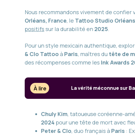
Nous recommandons vivement de confier 
Orléans, France
, le
Tattoo Studio Orléan
positifs
sur la durabilité en
2025
.
Pour un style mexicain authentique, explo
& Clo Tattoo
à
Paris
, maîtres du
tête de m
des récompenses comme les
Ink Awards 
À lire
La vérité méconnue sur Ba
Chuly Kim
, tatoueuse coréenne-amé
2024
pour une tête de mort avec fle
Peter & Clo
, duo français à
Paris
: E