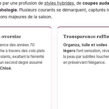
e par une profusion de
styles hybrides
, de
coupes auda
phologie
. Plusieurs courants se démarquent, capturés 
ations majeures de la saison.
 oversize
Transparence raffi
luence des années 70
Organza, tulle et voiles
che à travers des cols plats
légers
font sensation, rév
olants, exaltant la féminité
la peau par subtiles touche
un second degré assumé
en préservant l’élégance.
Chloé
.