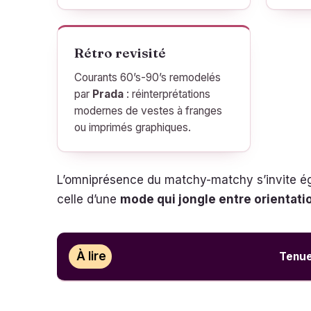
Rétro revisité
Courants 60’s-90’s remodelés
par
Prada
: réinterprétations
modernes de vestes à franges
ou imprimés graphiques.
L’omniprésence du matchy-matchy s’invite éga
celle d’une
mode qui jongle entre orientati
À lire
Tenue