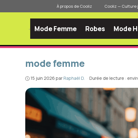
Aller
À propos de Cooliz
Cooliz — Culture 
au
contenu
Mode Femme
Robes
Mode 
mode femme
15 juin 2026
par
Raphaël D.
·
Durée de lecture : envi