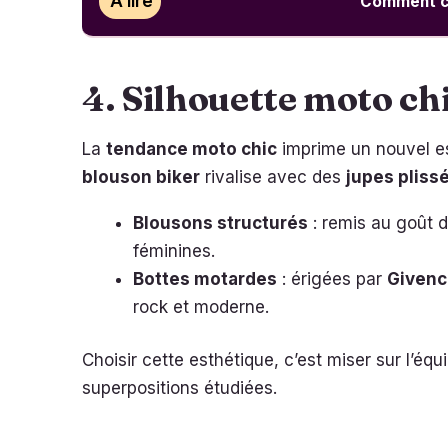
À lire
Comment ch
4. Silhouette moto ch
La
tendance moto chic
imprime un nouvel es
blouson biker
rivalise avec des
jupes pliss
Blousons structurés
: remis au goût d
féminines.
Bottes motardes
: érigées par
Givenc
rock et moderne.
Choisir cette esthétique, c’est miser sur l’équ
superpositions étudiées.