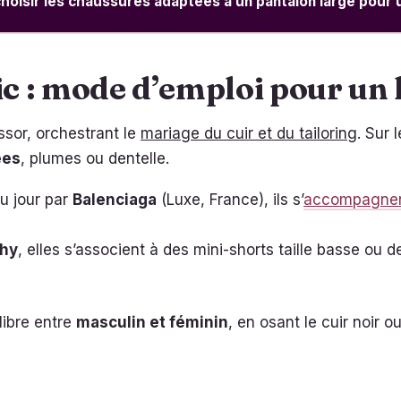
oisir les chaussures adaptées à un pantalon large pour 
ic : mode d’emploi pour un 
sor, orchestrant le
mariage du cuir et du tailoring
. Sur
ées
, plumes ou dentelle.
u jour par
Balenciaga
(Luxe, France), ils s’
accompagnen
hy
, elles s’associent à des mini-shorts taille basse ou d
ilibre entre
masculin et féminin
, en osant le cuir noir o