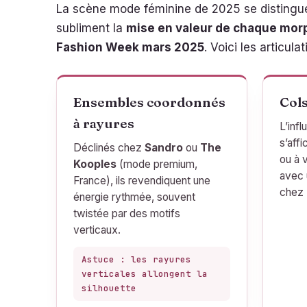
La scène mode féminine de 2025 se distingu
subliment la
mise en valeur de chaque mor
Fashion Week mars 2025
. Voici les articul
Ensembles coordonnés
Cols
à rayures
L’inf
s’affi
Déclinés chez
Sandro
ou
The
ou à v
Kooples
(mode premium,
avec 
France), ils revendiquent une
chez
énergie rythmée, souvent
twistée par des motifs
verticaux.
Astuce : les rayures
verticales allongent la
silhouette