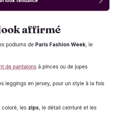
un look tendance
look affirmé
 les podiums de
Paris Fashion Week
, le
t de pantalons
à pinces ou de jupes
es leggings en jersey, pour un style à la fois
u coloré, les
zips
, le détail ceinturé et les