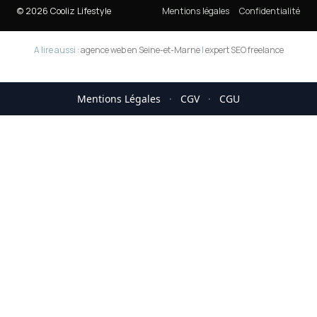
© 2026 Cooliz Lifestyle
Mentions légales
Confidentialité
A lire aussi :
agence web en Seine-et-Marne
|
expert SEO freelance
Mentions Légales
·
CGV
·
CGU