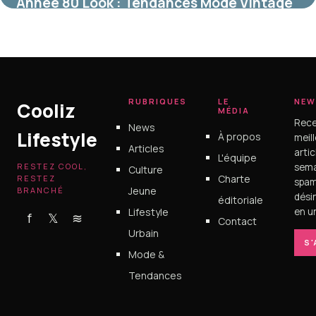
Année 80 Look : Tendances Mode Vintage
9 mai 2026
RUBRIQUES
LE
NEW
Cooliz
MÉDIA
Rece
News
Lifestyle
À propos
meil
Articles
arti
L'équipe
RESTEZ COOL,
sema
Culture
Charte
RESTEZ
spam
Jeune
BRANCHÉ
dési
éditoriale
Lifestyle
en un
f
𝕏
≋
Contact
Urbain
S
Mode &
Tendances