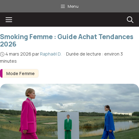
Aller
Menu
au
Menu
contenu
Smoking Femme : Guide Achat Tendances
2026
4 mars 2026
par
Raphaël D.
·
Durée de lecture : environ 3
minutes
Mode Femme