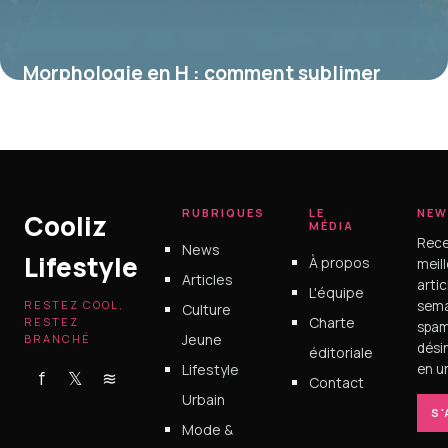
Morphologie en H : comment sublimer
votre silhouette rectangle naturellement
16 juin 2026
RUBRIQUES
LE
NEW
Cooliz
MÉDIA
Rece
News
Lifestyle
À propos
meil
Articles
arti
L'équipe
RESTEZ COOL,
sema
Culture
Charte
RESTEZ
spam
Jeune
BRANCHÉ
dési
éditoriale
Lifestyle
en un
f
𝕏
≋
Contact
Urbain
S
Mode &