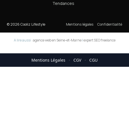
Tendances
© 2026 Cooliz Lifestyle
Mentions légales
Confidentialité
A lire aussi :
agence web en Seine-et-Marne
|
expert SEO freelance
Mentions Légales
·
CGV
·
CGU