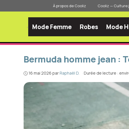
Aller
À propos de Cooliz
Cooliz — Culture 
au
contenu
Mode Femme
Robes
Mode 
Bermuda homme jean : T
16 mai 2026
par
Raphaël D.
·
Durée de lecture : envi