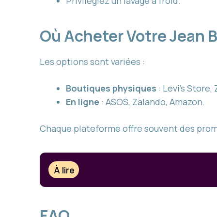
Privilégiez un lavage à froid.
Où Acheter Votre Jean 
Les options sont variées :
Boutiques physiques
: Levi’s Store,
En ligne
: ASOS, Zalando, Amazon.
Chaque plateforme offre souvent des promo
À lire
FAQ