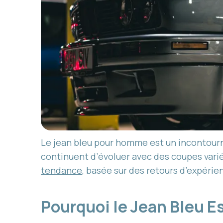
Le jean bleu pour homme est un incontourna
continuent d’évoluer avec des coupes varié
tendance
, basée sur des retours d’expérien
Pourquoi le Jean Bleu E