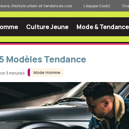
jeune, lifestyle urbain et tendances cool
L’équipe Cooliz
Char
Homme
Culture Jeune
Mode & Tendance
15 Modèles Tendance
Mode Homme
ron 3 minutes