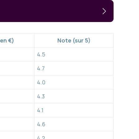
(en €)
Note (sur 5)
4.5
4.7
4.0
4.3
4.1
4.6
4.2