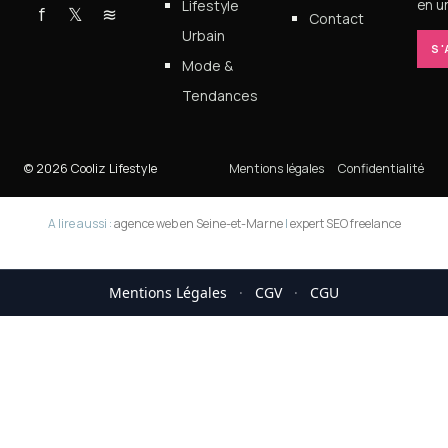
Lifestyle
en un
f
𝕏
≋
Contact
Urbain
S
Mode &
Tendances
© 2026 Cooliz Lifestyle
Mentions légales
Confidentialité
A lire aussi :
agence web en Seine-et-Marne
|
expert SEO freelance
Mentions Légales
·
CGV
·
CGU