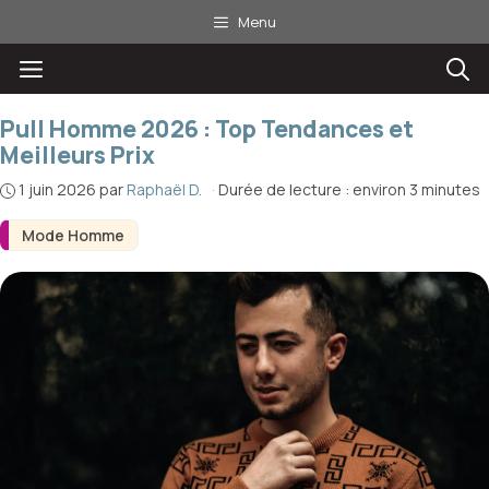
Aller
Menu
au
Menu
contenu
Pull Homme 2026 : Top Tendances et
Meilleurs Prix
1 juin 2026
par
Raphaël D.
·
Durée de lecture : environ 3 minutes
Mode Homme