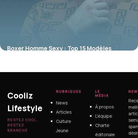
Boxer Homme Sexy : Top 15 Modèles
Tendance
17 juin 2026
RUBRIQUES
LE
NEW
Cooliz
MÉDIA
Rece
News
Lifestyle
À propos
meil
Articles
arti
L'équipe
RESTEZ COOL,
sema
Culture
Charte
RESTEZ
spam
Jeune
BRANCHÉ
dési
éditoriale