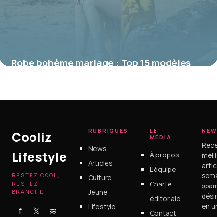
Robe bohème mariage : Top 15 modèles
tendance 2026
15 juin 2026
RUBRIQUES
LE
NEW
Cooliz
MÉDIA
Rece
News
Lifestyle
À propos
meil
Articles
arti
L'équipe
RESTEZ COOL,
sema
Culture
Charte
RESTEZ
spam
Jeune
BRANCHÉ
dési
éditoriale
Lifestyle
en un
f
𝕏
≋
Contact