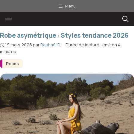
Aller
Menu
au
Menu
contenu
Robe asymétrique : Styles tendance 2026
19 mars 2026
par
Raphaël D.
·
Durée de lecture : environ 4
minutes
Robes