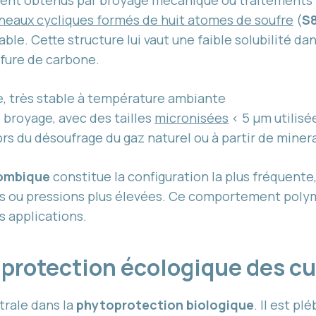
vent obtenus par broyage mécanique ou traitements 
neaux cycliques formés de huit atomes de soufre
(
S
le. Cette structure lui vaut une faible solubilité dan
lfure de carbone.
e, très stable à température ambiante
broyage, avec des tailles
micronisées
< 5 µm utilisé
ors du désoufrage du gaz naturel ou à partir de minera
ombique
constitue la configuration la plus fréquente,
ou pressions plus élevées. Ce comportement polymor
s applications.
: protection écologique des c
rale dans la
phytoprotection biologique
. Il est p