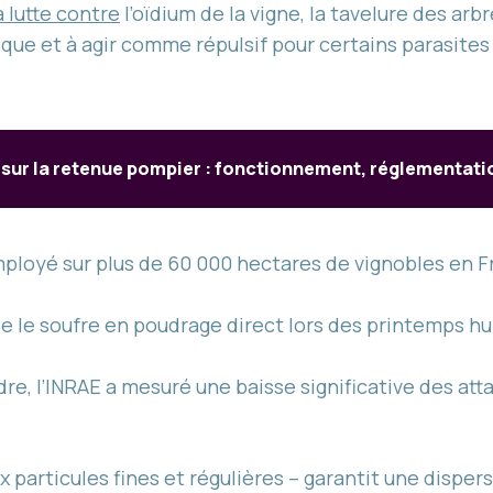
a lutte contre
l’oïdium de la vigne, la tavelure des arbr
ique et à agir comme répulsif pour certains parasites
 sur la retenue pompier : fonctionnement, réglementati
ployé sur plus de 60 000 hectares de vignobles en F
se le soufre en poudrage direct lors des printemps h
dre, l’INRAE a mesuré une baisse significative des at
x particules fines et régulières – garantit une disper