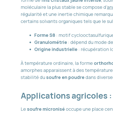
forme de
fins cristaux jaune intense
, sou
moléculaire la plus stable se compose d’
an
régularité et une inertie chimique remarquab
certains solvants organiques tels que le su
Forme S8
: motif cyclooctasulfuriqu
Granulométrie
: dépend du mode de 
Origine industrielle
: récupération l
À température ordinaire, la forme
orthorh
amorphes apparaissent à des températures 
stabilité du
soufre en poudre
dans diverse
Applications agricoles 
Le
soufre micronisé
occupe une place cent