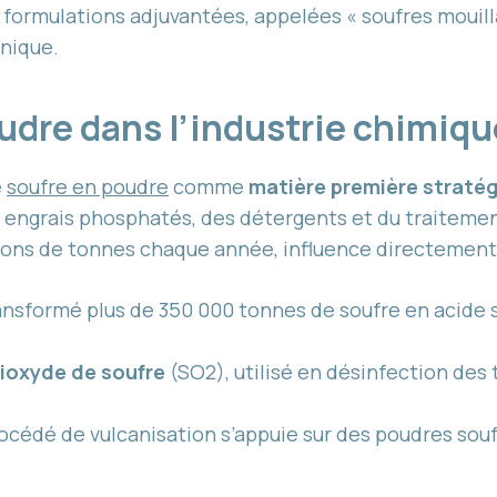
es formulations adjuvantées, appelées « soufres mouilla
anique.
oudre dans l’industrie chimiq
e
soufre en poudre
comme
matière première straté
 engrais phosphatés, des détergents et du traitemen
ons de tonnes chaque année, influence directement la 
nsformé plus de 350 000 tonnes de soufre en acide su
ioxyde de soufre
(SO2), utilisé en désinfection de
rocédé de vulcanisation s’appuie sur des poudres sou