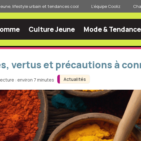
jeune, lifestyle urbain et tendances cool
L’équipe Cooliz
Char
Homme
Culture Jeune
Mode & Tendance
s, vertus et précautions à con
Actualités
ecture : environ 7 minutes