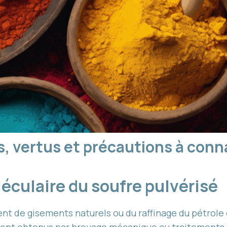
s, vertus et précautions à conn
léculaire du soufre pulvérisé
nt de gisements naturels ou du raffinage du pétrole 