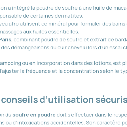
on a intégré la poudre de soufre à une huile de macad
ponsable de certaines dermatites.
veu afro utilisent ce minéral pour formuler des bains 
massages aux huiles essentielles.
Paris
, combinant poudre de soufre et extrait de bar
 des démangeaisons du cuir chevelu lors d’un essai cl
hampoing ou en incorporation dans des lotions, est p
juster la fréquence et la concentration selon le type
 conseils d’utilisation sécuri
on du
soufre en poudre
doit s’effectuer dans le respec
ions ou d’intoxications accidentelles. Son caractère
po