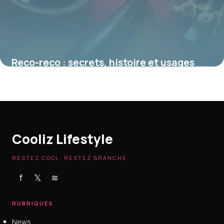
Reco-reco : secrets, histoire et usages
d’un instrument clé des musiques
brésiliennes
16 juin 2026
Cooliz Lifestyle
RESTEZ COOL, RESTEZ BRANCHÉ
f
𝕏
≋
RUBRIQUES
News