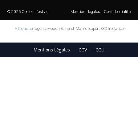
© 2026 Cooliz Lifestyle
Mentions légales
Confidentialité
A lire aussi :
agence web en Seine-et-Marne
|
expert SEO freelance
Mentions Légales
·
CGV
·
CGU