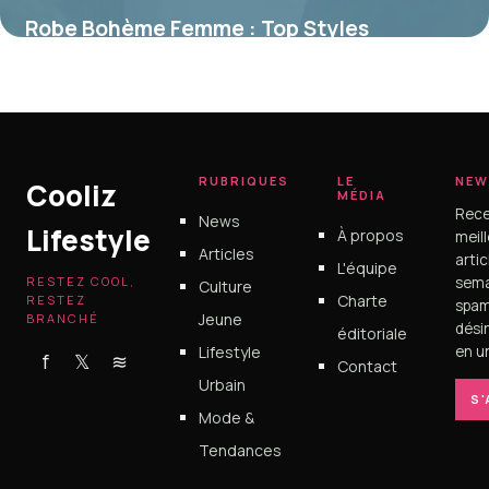
Robe Bohème Femme : Top Styles
Tendance 2026
14 juin 2026
RUBRIQUES
LE
NEW
Cooliz
MÉDIA
Rece
News
Lifestyle
À propos
meil
Articles
arti
L'équipe
RESTEZ COOL,
sema
Culture
Charte
RESTEZ
spam
Jeune
BRANCHÉ
dési
éditoriale
Lifestyle
en un
f
𝕏
≋
Contact
Urbain
S
Mode &
Tendances